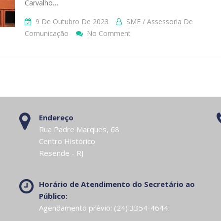
Carvalho…
9 De Outubro De 2023
SME / Assessoria De
On
Comunicação
No Comment
Escola
Municipal
Se
Classifica
Em
3º
Lugar
Endereço
No
Rua Padre Marques, 68
Torneio
Centro Histórico
Brasil
Resende - RJ
De
Robótica
Horário de Atendimento do Secretário ao
Público:
Agendamento prévio: (24) 3354-4644.