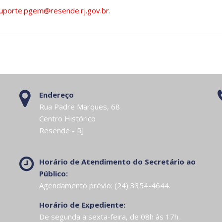
uporte.pgem@resende.rj.gov.br
.
Endereço
Rua Padre Marques, 68
Centro Histórico
Resende - RJ
Horário de Atendimento do Secretário ao
Público:
Agendamento prévio: (24) 3354-4644.
Horário de Expediente:
De segunda a sexta-feira, de 08h às 17h.