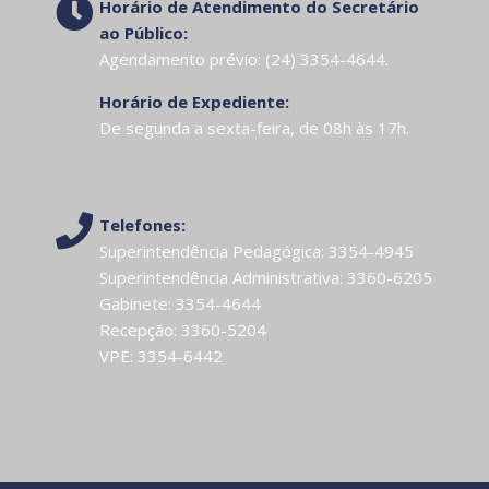
Horário de Atendimento do Secretário
ao Público:
Agendamento prévio: (24) 3354-4644.
Horário de Expediente:
De segunda a sexta-feira, de 08h às 17h.
Telefones:
Superintendência Pedagógica: 3354-4945
Superintendência Administrativa: 3360-6205
Gabinete: 3354-4644
Recepção: 3360-5204
VPE: 3354-6442