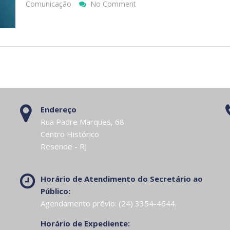
On
Comunicação
No Comment
Dia
Nacional
Do
Sistema
Braille
Endereço
Rua Padre Marques, 68
Centro Histórico
Resende - RJ
Horário de Atendimento do Secretário ao
Público:
Agendamento prévio: (24) 3354-4644.
Horário de Expediente: